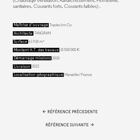
(Chauffage Ventilation, Rafraichissement, Plomberie,
sanitaires, Courants forts, Courants faibles) .
Maîtrise d’ouvrage
Toyoko Inn Co
Architecte
TANGRAM
Surface
61 910 m²
Montant H.T. des travaux
15 500 000 €
Démarrage missions
2020
Livraison
2022
Localisation géographique
Marseille / France
RÉFÉRENCE PRÉCEDENTE
RÉFÉRENCE SUIVANTE
Facebook