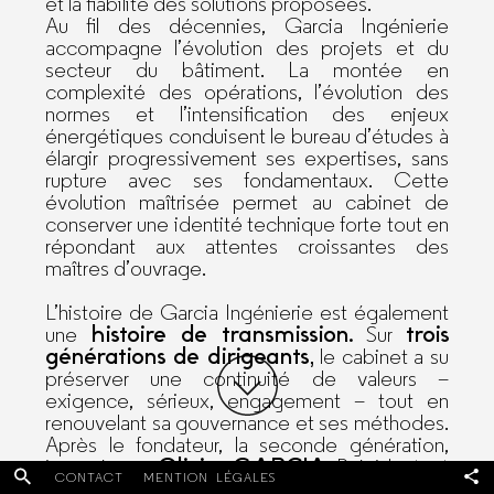
et la fiabilité des solutions proposées.
Au fil des décennies, Garcia Ingénierie
accompagne l’évolution des projets et du
secteur du bâtiment. La montée en
complexité des opérations, l’évolution des
normes et l’intensification des enjeux
énergétiques conduisent le bureau d’études à
élargir progressivement ses expertises, sans
rupture avec ses fondamentaux. Cette
évolution maîtrisée permet au cabinet de
conserver une identité technique forte tout en
répondant aux attentes croissantes des
maîtres d’ouvrage.
L’histoire de Garcia Ingénierie est également
histoire de transmission.
trois
une
Sur
générations de dirigeants,
le cabinet a su
préserver une continuité de valeurs –
exigence, sérieux, engagement – tout en
renouvelant sa gouvernance et ses méthodes.
Après le fondateur, la seconde génération,
Facebook
Olivier GARCIA,
incarnée par
Président, et
CONTACT
MENTION LÉGALES
Delphine GARCIA,
Directrice Générale,